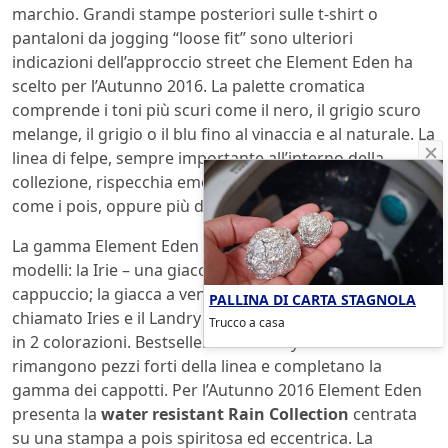
marchio. Grandi stampe posteriori sulle t-shirt o
pantaloni da jogging “loose fit” sono ulteriori
indicazioni dell’approccio street che Element Eden ha
scelto per l’Autunno 2016. La palette cromatica
comprende i toni più scuri come il nero, il grigio scuro
melange, il grigio o il blu fino al vinaccia e al naturale. La
linea di felpe, sempre importante all’interno della
collezione, rispecchia emozionanti stampe all over
come i pois, oppure più discrete texture di foglie o fiori.
La gamma Element Eden Coats aggiunge 4 nuovi
modelli: la Irie – una giacca imbottita corta e senza
cappuccio; la giacca a vento Mason; un Parka corto
PALLINA DI CARTA STAGNOLA
chiamato Iries e il Landry – un classico parka disponibile
Trucco a casa
in 2 colorazioni. Bestseller come la Wynn e la Cleo
rimangono pezzi forti della linea e completano la
gamma dei cappotti. Per l’Autunno 2016 Element Eden
presenta la
water resistant Rain Collection
centrata
su una stampa a pois spiritosa ed eccentrica. La