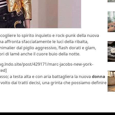
 cogliere lo spirito inquieto e rock-punk della nuova
a affronta sfacciatamente le luci della ribalta,
imalier dal piglio aggressivo, flash dorati e glam,
i di lamé anche il cuore buio della notte.
log.lndo.site/post/429171/marc-jacobs-new-york-
ted]
so; a testa alta e con aria battagliera la nuova
donna
olto dai tratti decisi, una grinta che possiamo definire