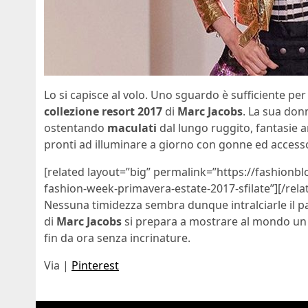
Lo si capisce al volo. Uno sguardo è sufficiente per
collezione resort 2017
di
Marc Jacobs
. La sua donn
ostentando
maculati
dal lungo ruggito, fantasie an
pronti ad illuminare a giorno con gonne ed accessor
[related layout=”big” permalink=”https://fashionb
fashion-week-primavera-estate-2017-sfilate”][/rela
Nessuna timidezza sembra dunque intralciarle il pas
di
Marc Jacobs
si prepara a mostrare al mondo un v
fin da ora senza incrinature.
Via |
Pinterest