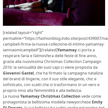
[related layout=”right”
permalink=”https://fashionblog.lndo.site/post/439007/na
campbell-firma-la-nuova-collezione-di-intimo-yamamay-
iamnaomicampbell”][/related]
Yamamay
ci porta a
respirare l’aria e l’atmosfera delle feste di fine anno,
grazie alla nuovissima Christmas Collection Campaign
2016: la sensualità dei suoi capi ci viene proposta da
Giovanni Gastel
, che ha firmato la campagna natalizia
del brand di lingerie, con il suo stile elegante, chic e
sofisticato, con scatti che si trasformano in un vero e
proprio inno alla femminilità e alla bellezza.
La nuova
Yamamay Christmas Collection
vede come
protagonista la bellissima modella newyorchese
Emily
Di Donato
, la cui bellezza ha radici anche nel nostro bel