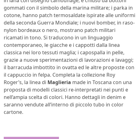
in lana con disegno camouflage, è chiuso da bottoni
gommati con il simbolo della marina militare; i parka in
cotone, hanno patch termosaldate ispirate alle uniformi
della seconda Guerra Mondiale; i nuovi bomber, in raso-
nylon bordeaux o nero, mostrano patch militari
ricamati in tono. Si traducono in un linguaggio
contemporaneo, le giacche e i cappotti dalla linea
classica nei loro tessuti maglia; i capospalla in pelle,
grazie a nuove sperimentazioni di lavorazioni e lavaggi;
il barracuda imbottito in ovatta ed le altre proposte con
il cappuccio in felpa. Completa la collezione Roy
Roger’s, la linea di
Maglieria
made in Toscana con una
proposta di modelli classici re-interpretati nei punti e
nell’ampia scelta di colori. Hanno dettagli in denim e
saranno vendute all’interno di piccolo tubo in color
cartone.