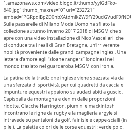
1.amazonaws.com/video.blogo.it/thumb/yylGdFko-
640.jpg” thumb_maxres=”0″ url=”232721″
embed=”PGRpdiBpZD0nbXAtdmlkZW9fY29udGVudF9fNDU
Sulle passerelle di
Milano Moda Uomo ha sfilato la
collezione autunno inverno 2017 2018 di
MSGM che si
apre con una video installazione di Nico Vascellari, che
ci conduce tra i reali di Gran Bretagna, un’irriverente
nobiltà proveniente dalle grandi campagne inglesi. Una
lettera d’amore agli “sloane rangers” londinesi nel
mondo traslato nel guardaroba MSGM con ironia.
La patina della tradizione inglese viene spazzata via da
una sferzata di sportività, per cui quadretti da caccia e
impunture equestri appaiono su audaci abiti a guscio.
Capispalla da montagna e denim dalle proporzioni
ridotte. Giacche Harrington, piumini e mackintosh
incontrano le righe da rugby e la maglieria argyle si
intravede su pantaloni da golf, fair isle e cappe-scialli (in
pile!). La palette colori delle corse equestri: verde polo,