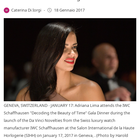
Caterina Di Iorgi
-
18 Gennaio 2017
GENEVA, SWITZERLAND - JANUARY 17: Adriana Lima attends the IWC
Schaffhausen "Decoding the Beauty of Time" Gala Dinner during the
launch of the Da Vinci Novelties from the Swiss luxury watch
manufacturer IWC Schaffhausen at the Salon International de la Haute
Horlogerie (SIHH) on January 17, 2017 in Geneva, . (Photo by Harold