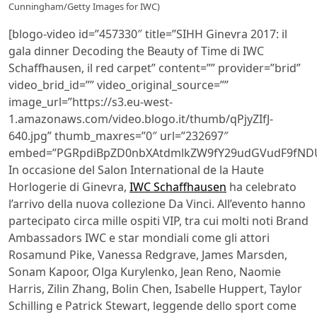
Cunningham/Getty Images for IWC)
[blogo-video id=”457330″ title=”SIHH Ginevra 2017: il
gala dinner Decoding the Beauty of Time di IWC
Schaffhausen, il red carpet” content=”” provider=”brid”
video_brid_id=”” video_original_source=””
image_url=”https://s3.eu-west-
1.amazonaws.com/video.blogo.it/thumb/qPjyZIfJ-
640.jpg” thumb_maxres=”0″ url=”232697″
embed=”PGRpdiBpZD0nbXAtdmlkZW9fY29udGVudF9fNDU
In occasione del Salon International de la Haute
Horlogerie di Ginevra,
IWC Schaffhausen
ha celebrato
l’arrivo della nuova collezione Da Vinci. All’evento hanno
partecipato circa mille ospiti VIP, tra cui molti noti Brand
Ambassadors IWC e star mondiali come gli attori
Rosamund Pike, Vanessa Redgrave, James Marsden,
Sonam Kapoor, Olga Kurylenko, Jean Reno, Naomie
Harris, Zilin Zhang, Bolin Chen, Isabelle Huppert, Taylor
Schilling e Patrick Stewart, leggende dello sport come