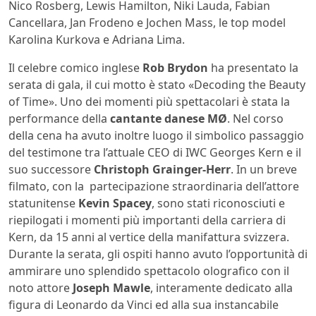
Nico Rosberg, Lewis Hamilton, Niki Lauda, Fabian
Cancellara, Jan Frodeno e Jochen Mass, le top model
Karolina Kurkova e Adriana Lima.
Il celebre comico inglese
Rob Brydon
ha presentato la
serata di gala, il cui motto è stato «Decoding the Beauty
of Time». Uno dei momenti più spettacolari è stata la
performance della
cantante danese MØ
. Nel corso
della cena ha avuto inoltre luogo il simbolico passaggio
del testimone tra l’attuale CEO di IWC Georges Kern e il
suo successore
Christoph Grainger-Herr
. In un breve
filmato, con la partecipazione straordinaria dell’attore
statunitense
Kevin Spacey
, sono stati riconosciuti e
riepilogati i momenti più importanti della carriera di
Kern, da 15 anni al vertice della manifattura svizzera.
Durante la serata, gli ospiti hanno avuto l’opportunità di
ammirare uno splendido spettacolo olografico con il
noto attore
Joseph Mawle
, interamente dedicato alla
figura di Leonardo da Vinci ed alla sua instancabile