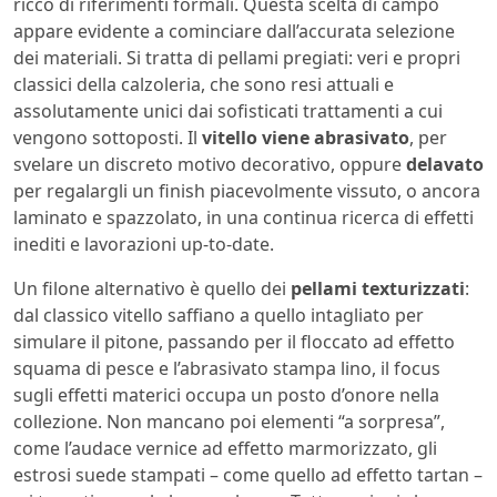
ricco di riferimenti formali. Questa scelta di campo
appare evidente a cominciare dall’accurata selezione
dei materiali. Si tratta di pellami pregiati: veri e propri
classici della calzoleria, che sono resi attuali e
assolutamente unici dai sofisticati trattamenti a cui
vengono sottoposti. Il
vitello viene abrasivato
, per
svelare un discreto motivo decorativo, oppure
delavato
per regalargli un finish piacevolmente vissuto, o ancora
laminato e spazzolato, in una continua ricerca di effetti
inediti e lavorazioni up-to-date.
Un filone alternativo è quello dei
pellami texturizzati
:
dal classico vitello saffiano a quello intagliato per
simulare il pitone, passando per il floccato ad effetto
squama di pesce e l’abrasivato stampa lino, il focus
sugli effetti materici occupa un posto d’onore nella
collezione. Non mancano poi elementi “a sorpresa”,
come l’audace vernice ad effetto marmorizzato, gli
estrosi suede stampati – come quello ad effetto tartan –