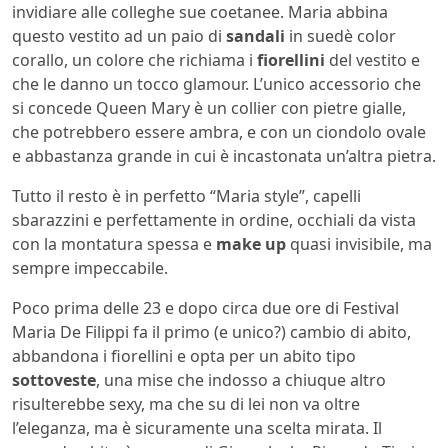
invidiare alle colleghe sue coetanee. Maria abbina
questo vestito ad un paio di
sandali
in suedè color
corallo, un colore che richiama i
fiorellini
del vestito e
che le danno un tocco glamour. L’unico accessorio che
si concede Queen Mary è un collier con pietre gialle,
che potrebbero essere ambra, e con un ciondolo ovale
e abbastanza grande in cui è incastonata un’altra pietra.
Tutto il resto è in perfetto “Maria style”, capelli
sbarazzini e perfettamente in ordine, occhiali da vista
con la montatura spessa e
make up
quasi invisibile, ma
sempre impeccabile.
Poco prima delle 23 e dopo circa due ore di Festival
Maria De Filippi fa il primo (e unico?) cambio di abito,
abbandona i fiorellini e opta per un abito tipo
sottoveste
, una mise che indosso a chiuque altro
risulterebbe sexy, ma che su di lei non va oltre
l’eleganza, ma è sicuramente una scelta mirata. Il