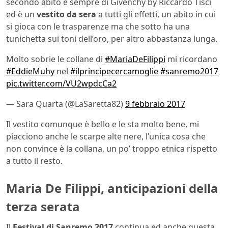
secondo abito è sempre di Givenchy by Riccardo Tisci
ed è un
vestito da sera
a tutti gli effetti, un abito in cui
si gioca con le trasparenze ma che sotto ha una
tunichetta sui toni dell’oro, per altro abbastanza lunga.
Molto sobrie le collane di
#MariaDeFilippi
mi ricordano
#EddieMuhy
nel
#ilprincipecercamoglie
#sanremo2017
pic.twitter.com/VU2wpdcCa2
— Sara Quarta (@LaSaretta82)
9 febbraio 2017
Il vestito comunque è bello e le sta molto bene, mi
piacciono anche le scarpe alte nere, l’unica cosa che
non convince è la collana, un po’ troppo etnica rispetto
a tutto il resto.
Maria De Filippi, anticipazioni della
terza serata
Il
Festival di Sanremo 2017
continua ed anche questa