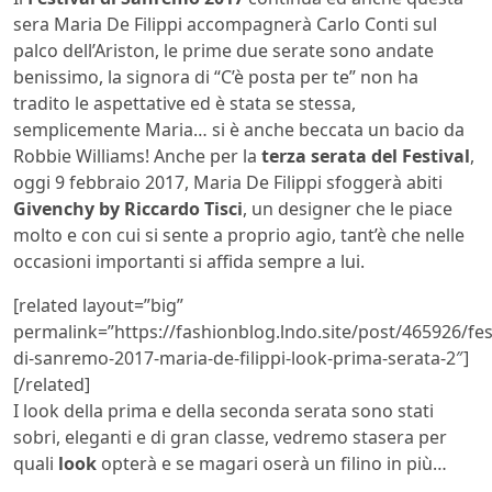
sera Maria De Filippi accompagnerà Carlo Conti sul
palco dell’Ariston, le prime due serate sono andate
benissimo, la signora di “C’è posta per te” non ha
tradito le aspettative ed è stata se stessa,
semplicemente Maria… si è anche beccata un bacio da
Robbie Williams! Anche per la
terza serata del Festival
,
oggi 9 febbraio 2017, Maria De Filippi sfoggerà abiti
Givenchy by Riccardo Tisci
, un designer che le piace
molto e con cui si sente a proprio agio, tant’è che nelle
occasioni importanti
si affida sempre a lui.
[related layout=”big”
permalink=”https://fashionblog.lndo.site/post/465926/fest
di-sanremo-2017-maria-de-filippi-look-prima-serata-2″]
[/related]
I look della prima e della seconda serata sono stati
sobri, eleganti e di gran classe, vedremo stasera per
quali
look
opterà e se magari oserà un filino in più…