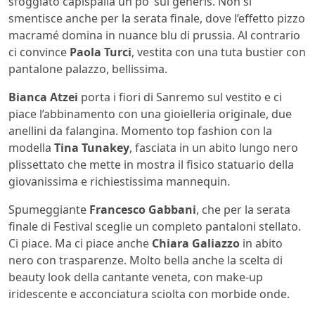
sfoggiato capispalla un po’ sui generis. Non si
smentisce anche per la serata finale, dove l’effetto pizzo
macramé domina in nuance blu di prussia. Al contrario
ci convince
Paola Turci
, vestita con una tuta bustier con
pantalone palazzo, bellissima.
Bianca Atzei
porta i fiori di Sanremo sul vestito e ci
piace l’abbinamento con una gioielleria originale, due
anellini da falangina. Momento top fashion con la
modella
Tina Tunakey
, fasciata in un abito lungo nero
plissettato che mette in mostra il fisico statuario della
giovanissima e richiestissima mannequin.
Spumeggiante
Francesco Gabbani
, che per la serata
finale di Festival sceglie un completo pantaloni stellato.
Ci piace. Ma ci piace anche
Chiara Galiazzo
in abito
nero con trasparenze. Molto bella anche la scelta di
beauty look della cantante veneta, con make-up
iridescente e acconciatura sciolta con morbide onde.