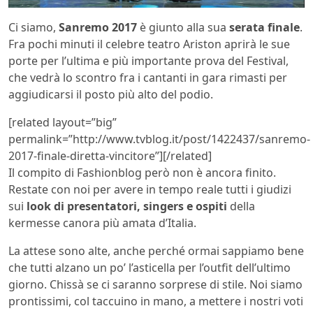
Ci siamo,
Sanremo 2017
è giunto alla sua
serata finale
.
Fra pochi minuti il celebre teatro Ariston aprirà le sue
porte per l’ultima e più importante prova del Festival,
che vedrà lo scontro fra i cantanti in gara rimasti per
aggiudicarsi il posto più alto del podio.
[related layout=”big”
permalink=”http://www.tvblog.it/post/1422437/sanremo-
2017-finale-diretta-vincitore”][/related]
Il compito di Fashionblog però non è ancora finito.
Restate con noi per avere in tempo reale tutti i giudizi
sui
look di presentatori, singers e ospiti
della
kermesse canora più amata d’Italia.
La attese sono alte, anche perché ormai sappiamo bene
che tutti alzano un po’ l’asticella per l’outfit dell’ultimo
giorno. Chissà se ci saranno sorprese di stile. Noi siamo
prontissimi, col taccuino in mano, a mettere i nostri voti