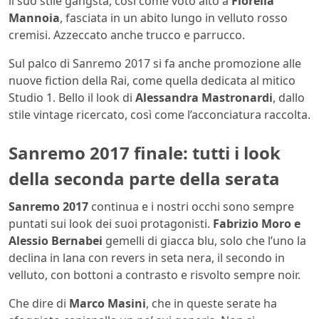
il suo stile gangsta, così come voto alto a
Fiorella
Mannoia
, fasciata in un abito lungo in velluto rosso
cremisi. Azzeccato anche trucco e parrucco.
Sul palco di Sanremo 2017 si fa anche promozione alle
nuove fiction della Rai, come quella dedicata al mitico
Studio 1. Bello il look di
Alessandra Mastronardi
, dallo
stile vintage ricercato, così come l’acconciatura raccolta.
Sanremo 2017 finale: tutti i look
della seconda parte della serata
Sanremo 2017
continua e i nostri occhi sono sempre
puntati sui look dei suoi protagonisti.
Fabrizio Moro e
Alessio Bernabei
gemelli di giacca blu, solo che l’uno la
declina in lana con revers in seta nera, il secondo in
velluto, con bottoni a contrasto e risvolto sempre noir.
Che dire di
Marco Masini
, che in queste serate ha