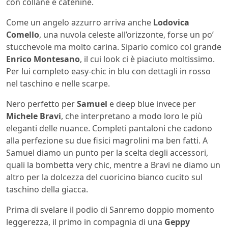
con collane e catenine.
Come un angelo azzurro arriva anche
Lodovica
Comello
, una nuvola celeste all’orizzonte, forse un po’
stucchevole ma molto carina. Sipario comico col grande
Enrico Montesano
, il cui look ci è piaciuto moltissimo.
Per lui completo easy-chic in blu con dettagli in rosso
nel taschino e nelle scarpe.
Nero perfetto per
Samuel
e deep blue invece per
Michele Bravi
, che interpretano a modo loro le più
eleganti delle nuance. Completi pantaloni che cadono
alla perfezione su due fisici magrolini ma ben fatti. A
Samuel diamo un punto per la scelta degli accessori,
quali la bombetta very chic, mentre a Bravi ne diamo un
altro per la dolcezza del cuoricino bianco cucito sul
taschino della giacca.
Prima di svelare il podio di Sanremo doppio momento
leggerezza, il primo in compagnia di una
Geppy