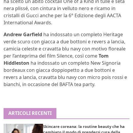
ha scelto un abito cocktail One of a Kind in tulle e seta
nera plissé, con cintura in velluto nero e ricamo in
cristalli di Gucci anche per la 6° Edizione degli AACTA
International Awards.
Andrew Garfield
ha indossato un completo Heritage
verde scuro con giacca a due bottoni e revers a lancia,
camicia celeste e cravatta blu navy con motivo floreale
per l’anteprima del film Silence, così come
Tom
Hiddleston
ha indossato un completo New Signoria
bordeaux con giacca doppiopetto a due bottoni e
revers a lancia, cravatta blu navy con micro pois rossi e
bianchi, in occasione del BAFTA tea party.
ARTICOLI RECENTI
Skincare coreana: la routine beauty che ha
cambiato il modo di prendersi cura della