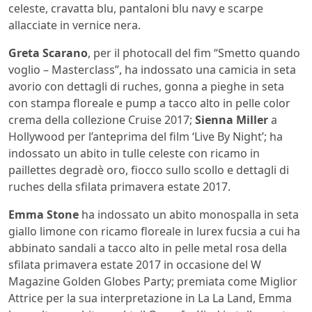
celeste, cravatta blu, pantaloni blu navy e scarpe
allacciate in vernice nera.
Greta Scarano
, per il photocall del fim “Smetto quando
voglio – Masterclass”, ha indossato una camicia in seta
avorio con dettagli di ruches, gonna a pieghe in seta
con stampa floreale e pump a tacco alto in pelle color
crema della collezione Cruise 2017;
Sienna Miller
a
Hollywood per l’anteprima del film ‘Live By Night’; ha
indossato un abito in tulle celeste con ricamo in
paillettes degradè oro, fiocco sullo scollo e dettagli di
ruches della sfilata primavera estate 2017.
Emma Stone
ha indossato un abito monospalla in seta
giallo limone con ricamo floreale in lurex fucsia a cui ha
abbinato sandali a tacco alto in pelle metal rosa della
sfilata primavera estate 2017 in occasione del W
Magazine Golden Globes Party; premiata come Miglior
Attrice per la sua interpretazione in La La Land, Emma