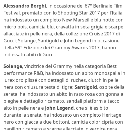
Alessandro Borghi
, in occasione del 67° Berlinale Film
Festival, premiato con lo Shooting Star 2017 per l’Italia,
ha indossato un completo New Marseille blu notte con
micro pois, camicia blu, cravatta in seta grigia e scarpe
allacciate in pelle nera, della collezione Cruise 2017 di
Gucci; Solange, Santigold e John Legend in occasione
della 59° Edizione dei Grammy Awards 2017, hanno
indossato abiti di Gucci.
Solange
, vincitrice del Grammy nella categoria Best
performance R&B, ha indossato un abito monospalla in
lurex oro plissé con dettagli di ruches, clutch in pelle
nera con chiusura testa di tigre;
Santigold
, ospite della
serata, ha indossato un abito in raso rosa con gonna a
pieghe e dettaglio ricamato, sandali platform a tacco
alto in pelle nera e
John Legend
, che si è esibito
durante la serata, ha indossato un completo Heritage
nero con giacca a due bottoni, camicia color cipria con
papillon ricamato e scarpe allacciate in vernice nera.