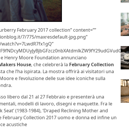
urberry February 2017 collection” content=””
ionblog.it/7/775/maxresdefault-jpg.png”
m/watch?v=7LwdR7fx1gQ”
9fNDcyMDUyJyBjbGFzcz0nbXAtdmlkZW9fY29udGVudCc+PG
e Henry Moore Foundation annunciano
Makers House
, che celebrerà la
February Collection
ta che l’ha ispirata. La mostra offrirà ai visitatori una
Moore e l’evoluzione delle sue idee iconiche sulla
ondra.
so libero dal 21 al 27 Febbraio e presenterà una
ntali, modelli di lavoro, disegni e maquette. Fra le
k Seat’ (1983-1984), ‘Draped Reclining Mother and
ione February Collection 2017 uomo e donna ed infine un
ce acustiche