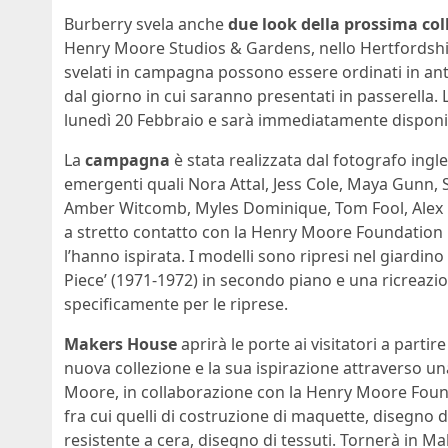
Burberry svela anche
due look della prossima col
Henry Moore Studios & Gardens, nello Hertfordshire
svelati in campagna possono essere ordinati in an
dal giorno in cui saranno presentati in passerella.
lunedì 20 Febbraio e sarà immediatamente disponibi
La
campagna
è stata realizzata dal fotografo ingl
emergenti quali Nora Attal, Jess Cole, Maya Gunn, S
Amber Witcomb, Myles Dominique, Tom Fool, Alex K
a stretto contatto con la Henry Moore Foundation p
l’hanno ispirata. I modelli sono ripresi nel giardin
Piece’ (1971-1972) in secondo piano e una ricreazione
specificamente per le riprese.
Makers House
aprirà le porte ai visitatori a parti
nuova collezione e la sua ispirazione attraverso u
Moore, in collaborazione con la Henry Moore Foun
fra cui quelli di costruzione di maquette, disegno da
resistente a cera, disegno di tessuti. Tornerà in