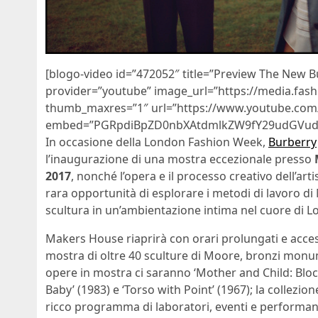
[blogo-video id=”472052″ title=”Preview The New B
provider=”youtube” image_url=”https://media.fash
thumb_maxres=”1″ url=”https://www.youtube.co
embed=”PGRpdiBpZD0nbXAtdmlkZW9fY29udGVudF
In occasione della London Fashion Week,
Burberry
l’inaugurazione di una mostra eccezionale presso
2017
, nonché l’opera e il processo creativo dell’artis
rara opportunità di esplorare i metodi di lavoro di 
scultura in un’ambientazione intima nel cuore di L
Makers House riaprirà con orari prolungati e acces
mostra di oltre 40 sculture di Moore, bronzi monume
opere in mostra ci saranno ‘Mother and Child: Bloc
Baby’ (1983) e ‘Torso with Point’ (1967); la collez
ricco programma di laboratori, eventi e performan