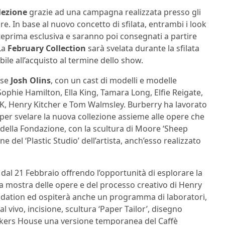
lezione
grazie ad una campagna realizzata presso gli
. In base al nuovo concetto di sfilata, entrambi i look
teprima esclusiva e saranno poi consegnati a partire
 La
February Collection
sarà svelata durante la sfilata
le all’acquisto al termine dello show.
ese
Josh Olins
, con un cast di modelli e modelle
ophie Hamilton, Ella King, Tamara Long, Elfie Reigate,
, Henry Kitcher e Tom Walmsley. Burberry ha lavorato
er svelare la nuova collezione assieme alle opere che
o della Fondazione, con la scultura di Moore ‘Sheep
 del ‘Plastic Studio’ dell’artista, anch’esso realizzato
re dal 21 Febbraio offrendo l’opportunità di esplorare la
na mostra delle opere e del processo creativo di Henry
dation ed ospiterà anche un programma di laboratori,
l vivo, incisione, scultura ‘Paper Tailor’, disegno
 Makers House una versione temporanea del Caffè