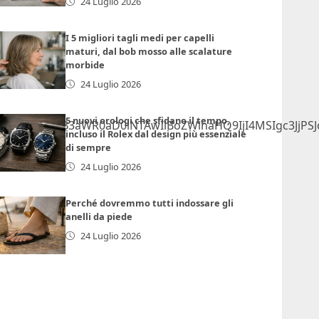
24 Luglio 2026
I 5 migliori tagli medi per capelli
maturi, dal bob mosso alle scalature
morbide
24 Luglio 2026
5 nuovi orologi che sfidano il tempo,
lmcmFtZSB3aWR0aD0iNTAwIiBoZWlnaHQ9IjI4MSIgc3JjPS
incluso il Rolex dal design più essenziale
di sempre
24 Luglio 2026
Perché dovremmo tutti indossare gli
anelli da piede
24 Luglio 2026