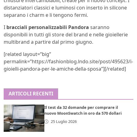
chiusure intercambiabili, create per il nuovo concept. I
distanziatori classici e luminosi con inserto in silicone
separano i charm e li tengono fermi.
I
bracciali personalizzabili Pandora
saranno
disponibili in tutti gli store del brand e nelle gioiellerie
multibrand a partire dal primo giugno.
[related layout=”big”
permalink=”https://fashionblog.lndo.site/post/495623/i-
gioielli-pandora-per-le-amiche-della-sposa”][/related]
ARTICOLI RECENTI
Il test da 32 domande per comprare il
nuovo MoonSwatch in oro da 570 dollari
25 Luglio 2026