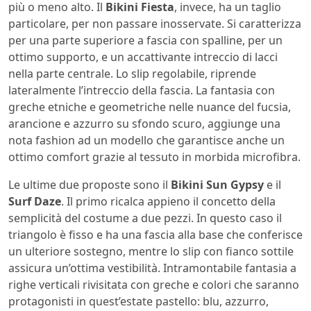
più o meno alto. Il
Bikini Fiesta
, invece, ha un taglio
particolare, per non passare inosservate. Si caratterizza
per una parte superiore a fascia con spalline, per un
ottimo supporto, e un accattivante intreccio di lacci
nella parte centrale. Lo slip regolabile, riprende
lateralmente l’intreccio della fascia. La fantasia con
greche etniche e geometriche nelle nuance del fucsia,
arancione e azzurro su sfondo scuro, aggiunge una
nota fashion ad un modello che garantisce anche un
ottimo comfort grazie al tessuto in morbida microfibra.
Le ultime due proposte sono il
Bikini Sun Gypsy
e il
Surf Daze
. Il primo ricalca appieno il concetto della
semplicità del costume a due pezzi. In questo caso il
triangolo è fisso e ha una fascia alla base che conferisce
un ulteriore sostegno, mentre lo slip con fianco sottile
assicura un’ottima vestibilità. Intramontabile fantasia a
righe verticali rivisitata con greche e colori che saranno
protagonisti in quest’estate pastello: blu, azzurro,