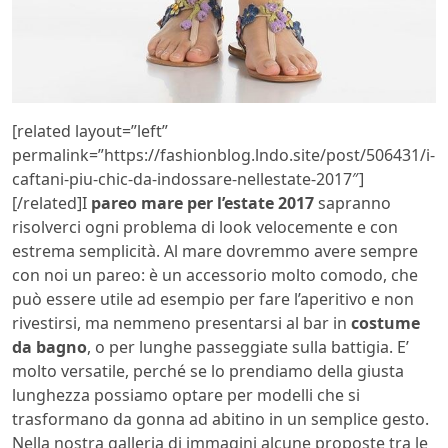
[related layout=”left”
permalink=”https://fashionblog.lndo.site/post/506431/i-
caftani-piu-chic-da-indossare-nellestate-2017″]
[/related]I
pareo mare per l’estate 2017
sapranno
risolverci ogni problema di look velocemente e con
estrema semplicità. Al mare dovremmo avere sempre
con noi un pareo: è un accessorio molto comodo, che
può essere utile ad esempio per fare l’aperitivo e non
rivestirsi, ma nemmeno presentarsi al bar in
costume
da bagno
, o per lunghe passeggiate sulla battigia. E’
molto versatile, perché se lo prendiamo della giusta
lunghezza possiamo optare per modelli che si
trasformano da gonna ad abitino in un semplice gesto.
Nella nostra galleria di immagini alcune proposte tra le