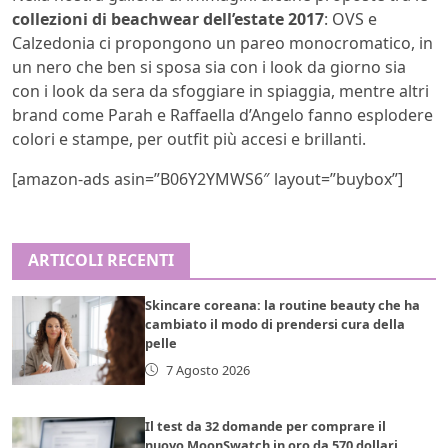
collezioni di beachwear dell’estate 2017
: OVS e
Calzedonia ci propongono un pareo monocromatico, in
un nero che ben si sposa sia con i look da giorno sia
con i look da sera da sfoggiare in spiaggia, mentre altri
brand come Parah e Raffaella d’Angelo fanno esplodere
colori e stampe, per outfit più accesi e brillanti.
[amazon-ads asin=”B06Y2YMWS6″ layout=”buybox”]
ARTICOLI RECENTI
Skincare coreana: la routine beauty che ha
cambiato il modo di prendersi cura della
pelle
7 Agosto 2026
Il test da 32 domande per comprare il
nuovo MoonSwatch in oro da 570 dollari