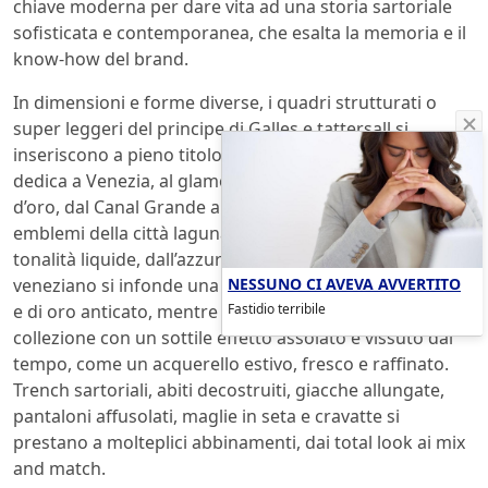
chiave moderna per dare vita ad una storia sartoriale
sofisticata e contemporanea, che esalta la memoria e il
know-how del brand.
In dimensioni e forme diverse, i quadri strutturati o
super leggeri del principe di Galles e tattersall si
inseriscono a pieno titolo nell’omaggio che Pal Zileri
dedica a Venezia, al glamour e alla gloria dei suoi anni
d’oro, dal Canal Grande al Lido. I colori diventano gli
emblemi della città lagunare. Il blu domina con le sue
tonalità liquide, dall’azzurro all’indaco. Nel rosso
NESSUNO CI AVEVA AVVERTITO
veneziano si infonde una nuance di arancio al tramonto
Fastidio terribile
e di oro anticato, mentre il grigio laguna percorre la
collezione con un sottile effetto assolato e vissuto dal
tempo, come un acquerello estivo, fresco e raffinato.
Trench sartoriali, abiti decostruiti, giacche allungate,
pantaloni affusolati, maglie in seta e cravatte si
prestano a molteplici abbinamenti, dai total look ai mix
and match.