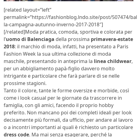
[related layout=”left”
permalink=”https://fashionblog.lndo.site/post/507474/ba
la-campagna-autunno-inverno-2017-2018″]
[/related]Moda pratica, comoda, sportiva e colorata per
l’
uomo di Balenciaga
della prossima
primavera-estate
2018
: il marchio di moda, infatti, ha presentato a Paris
Fashion Week la sua ultima collezione di moda
maschile, presentando in anteprima la
linea childwear
,
per un abbigliamento papà-figlio davvero molto
intrigante e particolare che farà parlare di se nelle
prossime stagioni.
Tanto il colore, tante le forme oversize e morbide, così
come i look casual per le giornate da trascorrere in
famiglia, con gli amici, facendo il proprio hobby
preferito. Non mancano poi dei completi ideali per look
decisamente più formali, da ufficio, per andare al lavoro
o a incontri importanti ai quali è richiesto un particolare
dress code
. Ma mai senza esagerare, perché la