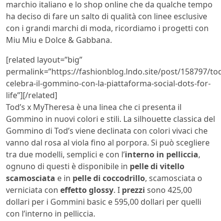
marchio italiano e lo shop online che da qualche tempo
ha deciso di fare un salto di qualità con linee esclusive
con i grandi marchi di moda, ricordiamo i progetti con
Miu Miu e
Dolce & Gabbana.
[related layout=”big”
permalink=”https://fashionblog.lndo.site/post/158797/to
celebra-il-gommino-con-la-piattaforma-social-dots-for-
life”][/related]
Tod’s x MyTheresa è una linea che ci presenta il
Gommino in nuovi colori e stili. La silhouette classica del
Gommino di Tod’s viene declinata con colori vivaci che
vanno dal rosa al viola fino al porpora. Si può scegliere
tra due modelli, semplici e con l’
interno in pelliccia
,
ognuno di questi è disponibile in
pelle di vitello
scamosciata
e in
pelle di coccodrillo
, scamosciata o
verniciata con
effetto glossy
. I
prezzi
sono 425,00
dollari per i Gommini basic e 595,00 dollari per quelli
con l’interno in pelliccia.