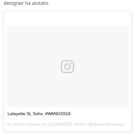
designer ha aiutato.
Lafayette St, Soho. #WANGSS18
Un post condiviso da ALEXANDER WANG (@alexanderwangny) in data: