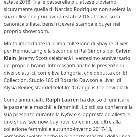
estate 2018. Tra le passerelle più attese troviamo
sicuramente quella di Narciso Rodriguez non svelerà la
sua collezione primavera-estate 2018 attraverso la
canonica sfilata, bensì riceverà stampa e buyer nel
proprio showroom.
Molto importante la prima collezione di Shayne Oliver
per Helmut Lang e la seconda di Raf Simons per
Calvin
Klein
. Jeremy Scott celebrerà il ventesimo anniversario
del proprio brand. Interessanti anche le presenze di
diverse attrici, come Eva Longoria, che debutta con El
Collection, Studio 189 di Rosario Dawson e Livari di
Alysia Reiner, star del telefilm ‘Orange is the new black’.
Come annunciato
Ralph Lauren
ha deciso di unificare
le passerelle maschili e femminili. Lo stilista conferma la
sua presenza durante la Nyfw e si appresta ad allestire
uno show ‘see now-buy now’ co-ed in cui, oltre alla
collezione femminile autunno-inverno 2017-18,
verranno svelate anche le proposte maschili della linea