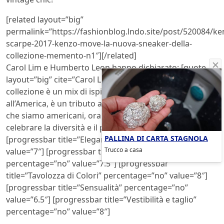
[related layout=”big”
permalink=”https://fashionblog.lndo.site/post/520084/ke
scarpe-2017-kenzo-move-la-nuova-sneaker-della-
collezione-memento-n1″][/related]
Carol Lim e Humberto Leon hanno dichiarato: [quote
layout=”big” cite=”Carol Lim e Humberto Leon]”Questa
collezione è un mix di ispirazioni dall’Asia fino
all’America, è un tributo all’auto-espressione. Per noi,
che siamo americani, ora più che mai, è il momento di
celebrare la diversità e il pensiero libero”.[/quote]
PALLINA DI CARTA STAGNOLA
[progressbar title=”Eleganza” percentage=”no”
Trucco a casa
value=”7″] [progressbar title=”Originalità”
percentage=”no” value=”7.5″] [progressbar
title=”Tavolozza di Colori” percentage=”no” value=”8″]
[progressbar title=”Sensualità” percentage=”no”
value=”6.5″] [progressbar title=”Vestibilità e taglio”
percentage=”no” value=”8″]