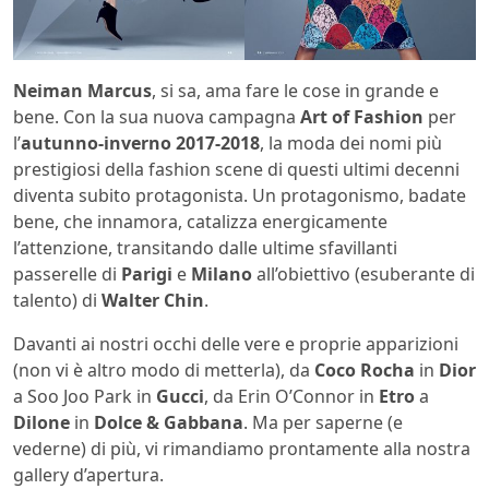
Neiman Marcus
, si sa, ama fare le cose in grande e
bene. Con la sua nuova campagna
Art of Fashion
per
l’
autunno-inverno 2017-2018
, la moda dei nomi più
prestigiosi della fashion scene di questi ultimi decenni
diventa subito protagonista. Un protagonismo, badate
bene, che innamora, catalizza energicamente
l’attenzione, transitando dalle ultime sfavillanti
passerelle di
Parigi
e
Milano
all’obiettivo (esuberante di
talento) di
Walter Chin
.
Davanti ai nostri occhi delle vere e proprie apparizioni
(non vi è altro modo di metterla), da
Coco Rocha
in
Dior
a Soo Joo Park in
Gucci
, da Erin O’Connor in
Etro
a
Dilone
in
Dolce & Gabbana
. Ma per saperne (e
vederne) di più, vi rimandiamo prontamente alla nostra
gallery d’apertura.