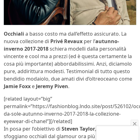
Occhiali
a basso costo ma dall’effetto assicurato. La
nuova collezione di
Privé Revaux
per l’
autunno-
inverno 2017-2018
schiera modelli dalla personalità
vincente e cool ma a prezzi (ed è questa certamente la
cosa più importante) abbordabilissimi. Anzi, diciamolo
pure, addirittura modesti. Testimonial di tutto questo
bendidio modaiolo, due amati divi d’oltreoceano come
Jamie Foxx
e
Jeremy Piven
.
[related layout=”big”
permalink=”https://fashionblog.lndo.site/post/526102/occ
da-sole-autunno-inverno-2017-2018-la-collezione-
eyewear-di-chanel”][/related]
In posa per l’obiettivo di
Steven Taylor
, i due attori
sfoggiano occhiali dal glamour ora più incisivo, ora più