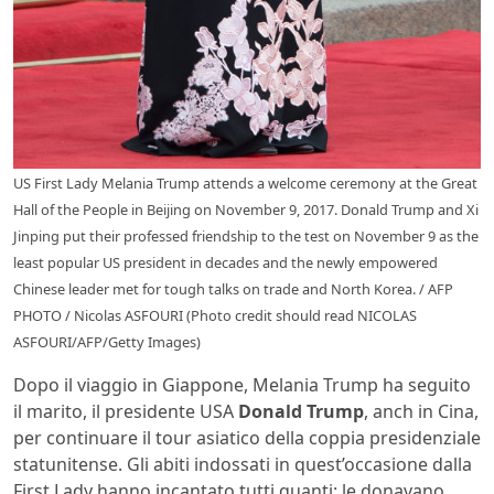
US First Lady Melania Trump attends a welcome ceremony at the Great
Hall of the People in Beijing on November 9, 2017. Donald Trump and Xi
Jinping put their professed friendship to the test on November 9 as the
least popular US president in decades and the newly empowered
Chinese leader met for tough talks on trade and North Korea. / AFP
PHOTO / Nicolas ASFOURI (Photo credit should read NICOLAS
ASFOURI/AFP/Getty Images)
Dopo il
viaggio in Giappone, Melania Trump ha seguito
il marito, il presidente USA
Donald Trump
, anch in Cina,
per continuare il tour asiatico della coppia presidenziale
statunitense. Gli abiti indossati in quest’occasione dalla
First Lady hanno incantato tutti quanti: le donavano