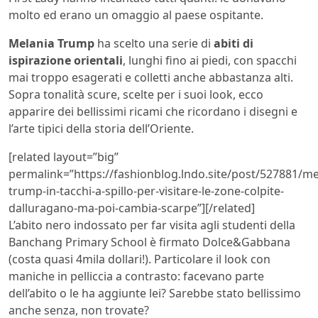
molto ed erano un omaggio al paese ospitante.
Melania Trump
ha scelto una serie di
abiti di
ispirazione orientali
, lunghi fino ai piedi, con spacchi
mai troppo esagerati e colletti anche abbastanza alti.
Sopra tonalità scure, scelte per i suoi look, ecco
apparire dei bellissimi ricami che ricordano i disegni e
l’arte tipici della storia dell’Oriente.
[related layout=”big”
permalink=”https://fashionblog.lndo.site/post/527881/me
trump-in-tacchi-a-spillo-per-visitare-le-zone-colpite-
dalluragano-ma-poi-cambia-scarpe”][/related]
L’abito nero indossato per far visita agli studenti della
Banchang Primary School è firmato Dolce&Gabbana
(costa quasi 4mila dollari!). Particolare il look con
maniche in pelliccia a contrasto: facevano parte
dell’abito o le ha aggiunte lei? Sarebbe stato bellissimo
anche senza, non trovate?