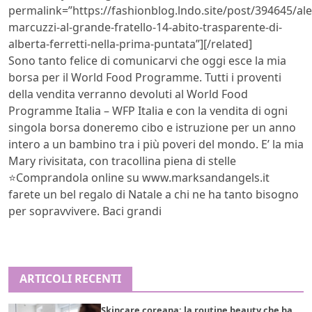
permalink=”https://fashionblog.lndo.site/post/394645/ale
marcuzzi-al-grande-fratello-14-abito-trasparente-di-
alberta-ferretti-nella-prima-puntata”][/related]
Sono tanto felice di comunicarvi che oggi esce la mia
borsa per il World Food Programme. Tutti i proventi
della vendita verranno devoluti al World Food
Programme Italia – WFP Italia e con la vendita di ogni
singola borsa doneremo cibo e istruzione per un anno
intero a un bambino tra i più poveri del mondo. E’ la mia
Mary rivisitata, con tracollina piena di stelle
⭐️Comprandola online su www.marksandangels.it
farete un bel regalo di Natale a chi ne ha tanto bisogno
per sopravvivere. Baci grandi
ARTICOLI RECENTI
Skincare coreana: la routine beauty che ha