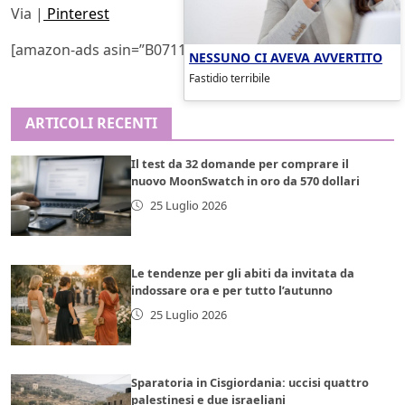
Via |
Pinterest
[amazon-ads asin=”B0711KR66N” layout=”buybox”]
NESSUNO CI AVEVA AVVERTITO
Fastidio terribile
ARTICOLI RECENTI
Il test da 32 domande per comprare il
nuovo MoonSwatch in oro da 570 dollari
25 Luglio 2026
Le tendenze per gli abiti da invitata da
indossare ora e per tutto l’autunno
25 Luglio 2026
Sparatoria in Cisgiordania: uccisi quattro
palestinesi e due israeliani