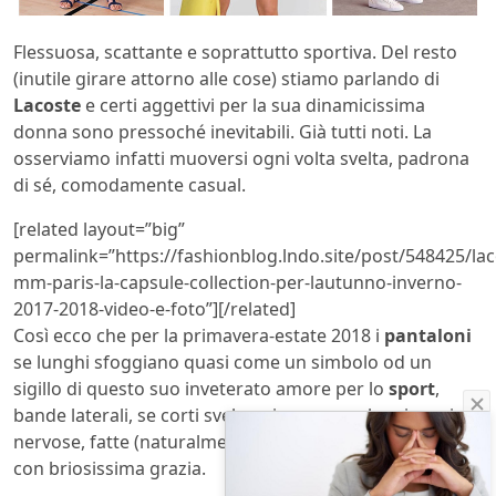
Flessuosa, scattante e soprattutto sportiva. Del resto
(inutile girare attorno alle cose) stiamo parlando di
Lacoste
e certi aggettivi per la sua dinamicissima
donna sono pressoché inevitabili. Già tutti noti. La
osserviamo infatti muoversi ogni volta svelta, padrona
di sé, comodamente casual.
[related layout=”big”
permalink=”https://fashionblog.lndo.site/post/548425/lac
mm-paris-la-capsule-collection-per-lautunno-inverno-
2017-2018-video-e-foto”][/related]
Così ecco che per la
primavera-estate 2018 i
pantaloni
se lunghi sfoggiano quasi come un simbolo od un
sigillo di questo suo inveterato amore per lo
sport
,
bande laterali, se corti svelano invece gambe giovani e
nervose, fatte (naturalmente) per scattare o correre
con briosissima grazia.