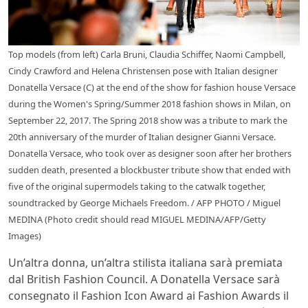
Top models (from left) Carla Bruni, Claudia Schiffer, Naomi Campbell,
Cindy Crawford and Helena Christensen pose with Italian designer
Donatella Versace (C) at the end of the show for fashion house Versace
during the Women's Spring/Summer 2018 fashion shows in Milan, on
September 22, 2017. The Spring 2018 show was a tribute to mark the
20th anniversary of the murder of Italian designer Gianni Versace.
Donatella Versace, who took over as designer soon after her brothers
sudden death, presented a blockbuster tribute show that ended with
five of the original supermodels taking to the catwalk together,
soundtracked by George Michaels Freedom. / AFP PHOTO / Miguel
MEDINA (Photo credit should read MIGUEL MEDINA/AFP/Getty
Images)
Un’altra donna, un’altra stilista italiana sarà premiata
dal British Fashion Council. A Donatella Versace sarà
consegnato il Fashion Icon Award ai Fashion Awards il