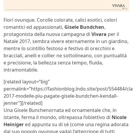
Fiori ovunque. Corolle colorate, calici esotici, colori
romantici ed appassionati,
Gisele Bundchen
,
protagonista della nuova campagna di
Vivara
per
il
Natale 2017, sembra vivere eternamente in un giardino,
mentre lo scintillio festoso e festivo di orecchini e
bracciali, anelli e collier ne sottolineano, con puntualità
e precisione, la bellezza senza tempo, fluida,
intramontabile.
[related layout=”big”
permalink=”https://fashionblog.lndo.site/post/554484/clas
2017-modelle-piu-pagate-gisele-bundchen-kendall-
jenner”][/related]
Una
Gisele Bunchenornata ed ornamentale che, in
istante, ferma il mondo, oltrepassa l’obiettivo di
Nicole
Heiniger
ed appunta su di sé (come una regina adorata
dal suo popolo ovunque vada) l’attenzione di tutti