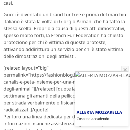
casi.
Gucci è diventato un brand fur free e prima del marchio
italiano è stata la volta di
Giorgio Armani che ha fatto la
stessa scelta. Proprio a causa di questi atti dimostrativi,
spesso molto forti, la French Fur Federation ha chiesto
protezione per chi è vittima di queste proteste,
attivando addirittura un servizio per chi è stato vittima
delle dimostrazioni degli attivisti.
[related layout=”big”
permalink=”https://fashionblog.lndo.site/post/559486/eli
canalis-e-peta-insieme-per-una-moda-vegan-amica-
degli-animali”][/related] [quote layout=”big”]Ogni
settimana gli amanti della pelliccia vengono aggrediti
per strada verbalmente o fisicamente da militanti
radicalizzati.[/quote]
ALLERTA MOZZARELLA
Per loro una linea dedicata per dare supporto,
Cosa sta accadendo
informazioni e anche assistenza legale. La risposta della