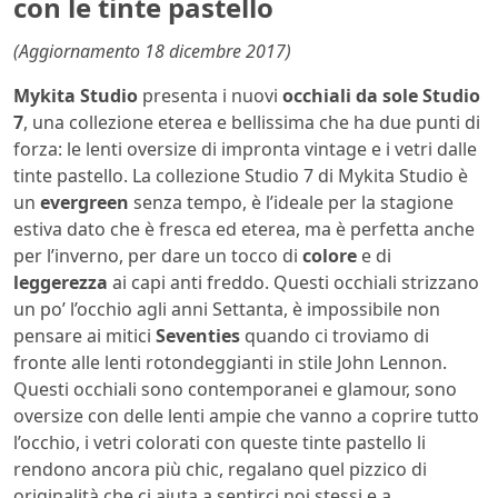
con le tinte pastello
(Aggiornamento 18 dicembre 2017)
Mykita Studio
presenta i nuovi
occhiali da sole Studio
7
, una collezione eterea e bellissima che ha due punti di
forza: le lenti oversize di impronta vintage e i vetri dalle
tinte pastello. La collezione Studio 7 di Mykita Studio è
un
evergreen
senza tempo, è l’ideale per la stagione
estiva dato che è fresca ed eterea, ma è perfetta anche
per l’inverno, per dare un tocco di
colore
e di
leggerezza
ai capi anti freddo. Questi occhiali strizzano
un po’ l’occhio agli anni Settanta, è impossibile non
pensare ai mitici
Seventies
quando ci troviamo di
fronte alle lenti rotondeggianti in stile John Lennon.
Questi occhiali sono contemporanei e glamour, sono
oversize con delle lenti ampie che vanno a coprire tutto
l’occhio, i vetri colorati con queste tinte pastello li
rendono ancora più chic, regalano quel pizzico di
originalità che ci aiuta a sentirci noi stessi e a