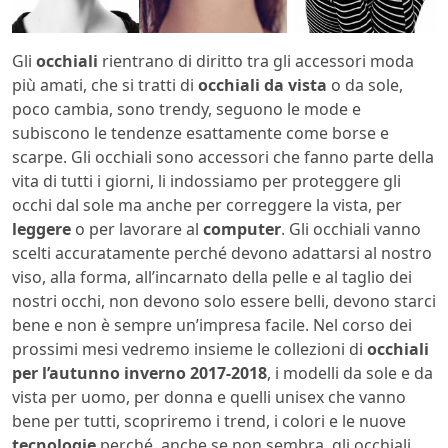
Gli
occhiali
rientrano di diritto tra gli accessori moda
più amati, che si tratti di
occhiali da vista
o da sole,
poco cambia, sono trendy, seguono le mode e
subiscono le tendenze esattamente come borse e
scarpe. Gli occhiali sono accessori che fanno parte della
vita di tutti i giorni, li indossiamo per proteggere gli
occhi dal sole ma anche per correggere la vista, per
leggere
o per lavorare al
computer
. Gli occhiali vanno
scelti accuratamente perché devono adattarsi al nostro
viso, alla forma, all’incarnato della pelle e al taglio dei
nostri occhi, non devono solo essere belli, devono starci
bene e non è sempre un’impresa facile. Nel corso dei
prossimi mesi vedremo insieme le collezioni di
occhiali
per l’autunno inverno 2017-2018
, i modelli da sole e da
vista per uomo, per donna e quelli unisex che vanno
bene per tutti, scopriremo i trend, i colori e le nuove
tecnologie
perché, anche se non sembra, gli occhiali