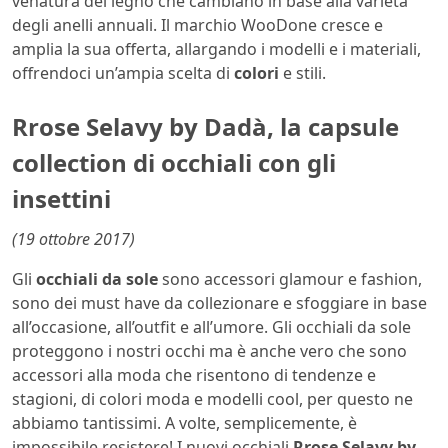
venatura del legno che cambiano in base alla varietà
degli anelli annuali. Il marchio WooDone cresce e
amplia la sua offerta, allargando i modelli e i materiali,
offrendoci un’ampia scelta di
colori
e stili.
Rrose Selavy by Dadà, la capsule
collection di occhiali con gli
insettini
(19 ottobre 2017)
Gli
occhiali da sole
sono accessori glamour e fashion,
sono dei must have da collezionare e sfoggiare in base
all’occasione, all’outfit e all’umore. Gli occhiali da sole
proteggono i nostri occhi ma è anche vero che sono
accessori alla moda che risentono di tendenze e
stagioni, di colori moda e modelli cool, per questo ne
abbiamo tantissimi. A volte, semplicemente, è
impossibile resistere! I nuovi occhiali
Rrose Selavy by