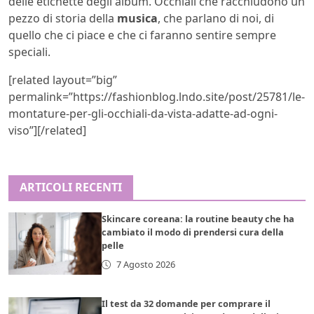
delle etichette degli album. Occhiali che racchiudono un
pezzo di storia della
musica
, che parlano di noi, di
quello che ci piace e che ci faranno sentire sempre
speciali.
[related layout=”big”
permalink=”https://fashionblog.lndo.site/post/25781/le-
montature-per-gli-occhiali-da-vista-adatte-ad-ogni-
viso”][/related]
ARTICOLI RECENTI
Skincare coreana: la routine beauty che ha
cambiato il modo di prendersi cura della
pelle
7 Agosto 2026
Il test da 32 domande per comprare il