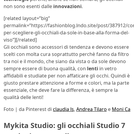
non sono esenti dalle
innovazioni
.
[related layout=”big”
permalink=”https://fashionblog.lndo.site/post/387912/con
per-scegliere-gli-occhiali-da-sole-in-base-alla-forma-del-
viso”][/related]
Gli occhiali sono
accessori di tendenza e devono essere
scelti con molta cura soprattutto perchè fanno da filtro
tra noi e il mondo, che siano da vista o da sole devono
sempre essere di buona qualità, con
lenti
in vetro
affidabili e studiate per non affaticare gli occhi. Quindi è
giusto prestare attenzione a forme e colori, ma la parte
essenziale, che deve fare la differenza, è sempre la
qualità delle lenti!
Foto | da Pinterest di
claudia ls
,
Andrea Tilaro
e
Moni Ca
Mykita Studio: gli occhiali Studio 7