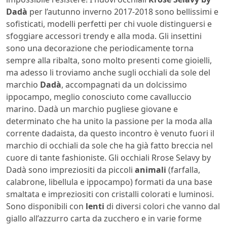
Dadà
per l’autunno inverno 2017-2018 sono bellissimi e
sofisticati, modelli perfetti per chi vuole distinguersi e
sfoggiare accessori trendy e alla moda. Gli insettini
sono una decorazione che periodicamente torna
sempre alla ribalta, sono molto presenti come gioielli,
ma adesso li troviamo anche sugli occhiali da sole del
marchio
Dadà
, accompagnati da un dolcissimo
ippocampo, meglio conosciuto come cavalluccio
marino. Dadà un marchio pugliese giovane e
determinato che ha unito la passione per la moda alla
corrente dadaista, da questo incontro è venuto fuori il
marchio di occhiali da sole che ha già fatto breccia nel
cuore di tante fashioniste. Gli occhiali Rrose Selavy by
Dadà sono impreziositi da piccoli
animali
(farfalla,
calabrone, libellula e ippocampo) formati da una base
smaltata e impreziositi con cristalli colorati e luminosi.
Sono disponibili con
lenti
di diversi colori che vanno dal
giallo all’azzurro carta da zucchero e in varie forme