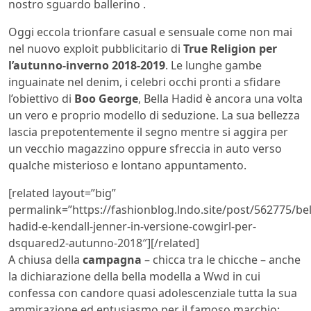
nostro sguardo ballerino .
Oggi eccola trionfare casual e sensuale come non mai
nel nuovo exploit pubblicitario di
True Religion per
l’autunno-inverno 2018-2019
. Le lunghe gambe
inguainate nel denim, i celebri occhi pronti a sfidare
l’obiettivo di
Boo George
, Bella Hadid è ancora una volta
un vero e proprio modello di seduzione. La sua bellezza
lascia prepotentemente il segno mentre si aggira per
un vecchio magazzino oppure sfreccia in auto verso
qualche misterioso e lontano appuntamento.
[related layout=”big”
permalink=”https://fashionblog.lndo.site/post/562775/bel
hadid-e-kendall-jenner-in-versione-cowgirl-per-
dsquared2-autunno-2018″][/related]
A chiusa della
campagna
– chicca tra le chicche – anche
la dichiarazione della bella modella a Wwd in cui
confessa con candore quasi adolescenziale tutta la sua
ammirazione ed entusiasmo per il famoso marchio: