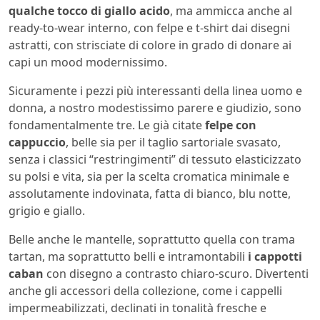
qualche tocco di giallo acido
, ma ammicca anche al
ready-to-wear interno, con felpe e t-shirt dai disegni
astratti, con strisciate di colore in grado di donare ai
capi un mood modernissimo.
Sicuramente i pezzi più interessanti della linea uomo e
donna, a nostro modestissimo parere e giudizio, sono
fondamentalmente tre. Le già citate
felpe con
cappuccio
, belle sia per il taglio sartoriale svasato,
senza i classici “restringimenti” di tessuto elasticizzato
su polsi e vita, sia per la scelta cromatica minimale e
assolutamente indovinata, fatta di bianco, blu notte,
grigio e giallo.
Belle anche le mantelle, soprattutto quella con trama
tartan, ma soprattutto belli e intramontabili
i cappotti
caban
con disegno a contrasto chiaro-scuro. Divertenti
anche gli accessori della collezione, come i cappelli
impermeabilizzati, declinati in tonalità fresche e