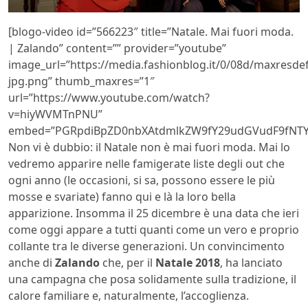
[blogo-video id=”566223″ title=”Natale. Mai fuori moda.
| Zalando” content=”” provider=”youtube”
image_url=”https://media.fashionblog.it/0/08d/maxresdef
jpg.png” thumb_maxres=”1″
url=”https://www.youtube.com/watch?
v=hiyWVMTnPNU”
embed=”PGRpdiBpZD0nbXAtdmlkZW9fY29udGVudF9fNTY
Non vi è dubbio: il Natale non è mai fuori moda. Mai lo
vedremo apparire nelle famigerate liste degli out che
ogni anno (le occasioni, si sa, possono essere le più
mosse e svariate) fanno qui e là la loro bella
apparizione. Insomma il 25 dicembre è una data che ieri
come oggi appare a tutti quanti come un vero e proprio
collante tra le diverse generazioni. Un convincimento
anche di
Zalando
che, per il
Natale 2018
, ha lanciato
una campagna che posa solidamente sulla tradizione, il
calore familiare e, naturalmente, l’accoglienza.