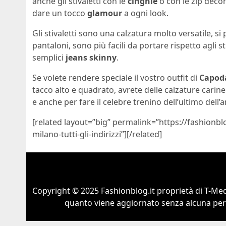
anche gli stivaletti con le
cinghie
o con le zip decor
dare un tocco
glamour
a ogni look.
Gli stivaletti sono una calzatura molto versatile, s
pantaloni, sono più facili da portare rispetto agli 
semplici
jeans skinny
.
Se volete rendere speciale il vostro outfit di
Capo
tacco alto e quadrato, avrete delle calzature carin
e anche per fare il celebre trenino dell’ultimo dell’
[related layout=”big” permalink=”https://fashionbl
milano-tutti-gli-indirizzi”][/related]
Copyright © 2025 Fashionblog.it proprietà di T-Medi
quanto viene aggiornato senza alcuna perio