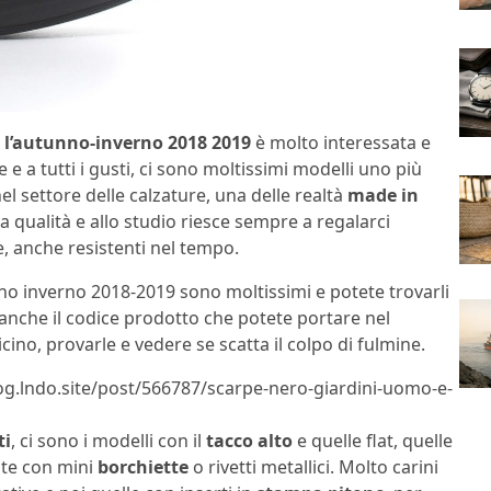
r l’autunno-inverno 2018 2019
è molto interessata e
e a tutti i gusti, ci sono moltissimi modelli uno più
el settore delle calzature, una delle realtà
made in
a qualità e allo studio riesce sempre a regalarci
, anche resistenti nel tempo.
unno inverno 2018-2019 sono moltissimi e potete trovarli
anche il codice prodotto che potete portare nel
cino, provarle e vedere se scatta il colpo di fulmine.
log.lndo.site/post/566787/scarpe-nero-giardini-uomo-e-
ti
, ci sono i modelli con il
tacco alto
e quelle flat, quelle
ate con mini
borchiette
o rivetti metallici. Molto carini