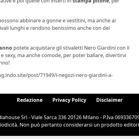
ative e poi quelle con inserti in
stampa pitone
, per
i possono abbinare a gonne e vestitini, ma anche ai
stivali lunghi e rendono benissimo anche con dei
danno
potete acquistare gli stivaletti Nero Giardini con il
e e sexy, ma anche comode, per poter ballare, divertirvi
anno!
og.lndo.site/post/71949/i-negozi-nero-giardini-a-
Redazione
Privacy Policy
Disclaimer
ahouse Srl - Viale Sarca 336 20126 Milano - P.Iva 069336709
dicità. Non può pertanto considerarsi un prodotto editorial