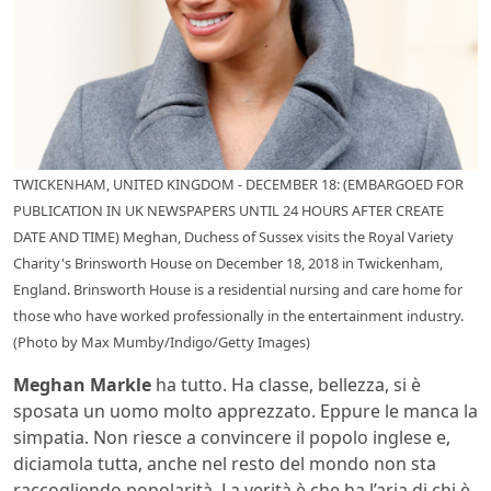
TWICKENHAM, UNITED KINGDOM - DECEMBER 18: (EMBARGOED FOR
PUBLICATION IN UK NEWSPAPERS UNTIL 24 HOURS AFTER CREATE
DATE AND TIME) Meghan, Duchess of Sussex visits the Royal Variety
Charity's Brinsworth House on December 18, 2018 in Twickenham,
England. Brinsworth House is a residential nursing and care home for
those who have worked professionally in the entertainment industry.
(Photo by Max Mumby/Indigo/Getty Images)
Meghan Markle
ha tutto. Ha classe, bellezza, si è
sposata un uomo molto apprezzato. Eppure le manca la
simpatia. Non riesce a convincere il popolo inglese e,
diciamola tutta, anche nel resto del mondo non sta
raccogliendo popolarità. La verità è che ha l’aria di chi è