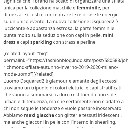
significa che il brand ha scelto di organizzare una sfilata
unica per la collezione maschile e
femminile
, per
dimezzare i costi e concentrare le risorse e le energie
su un unico evento. La nuova collezione Dsquared2 è
luccicante e abbastanza estrosa, la parte femminile
punta molto sulla seduzione con capi in pelle,
mini
dress
e capi
sparkling
con strass e perline.
[related layout=”big”
permalink=”https://fashionblog.lndo.site/post/580588/jo
richmond-sfilata-autunno-inverno-2019-2020-milano-
moda-uomo”][/related]
L’uomo Dsquared2 è glamour e amante degli eccessi,
troviamo un tripudio di colori elettrici e capi stratificati
che vanno a sommarsi tra loro restituendo uno stile
urban e di tendenza, ma che certamente non è adatto a
chi non segue le tendenze e vuole passare inosservato.
Abbiamo
maxi giacche
con glitter e tessuti iridescenti,
ma anche giacconi in pelle con l’interno in shearling,