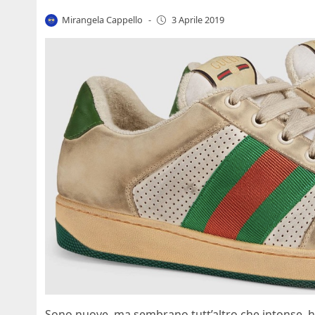
Mirangela Cappello
-
3 Aprile 2019
Sono nuove, ma sembrano tutt’altro che intonse, ha