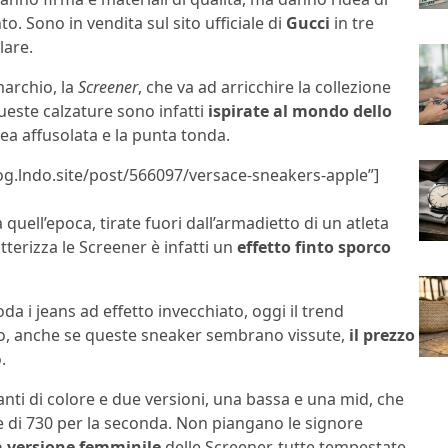
 Sono in vendita sul sito ufficiale di
Gucci
in tre
lare.
marchio, la
Screener
, che va ad arricchire la collezione
ueste calzature sono infatti
ispirate al mondo dello
ea affusolata e la punta tonda.
log.lndo.site/post/566097/versace-sneakers-apple”]
quell’epoca, tirate fuori dall’armadietto di un atleta
erizza le Screener è infatti un
effetto finto sporco
a i jeans ad effetto invecchiato, oggi il trend
lo, anche se queste sneaker sembrano vissute,
il prezzo
.
ianti di colore e due versioni, una bassa e una mid, che
ro e di 730 per la seconda. Non piangano le signore
 versione femminile
delle Screener, tutte tempestate