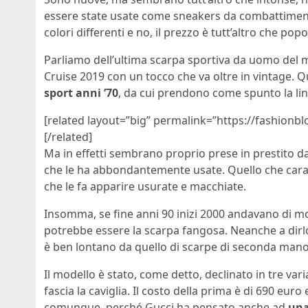
essere state usate come sneakers da combattimento.
colori differenti e no, il prezzo è tutt’altro che popo
Parliamo dell’ultima scarpa sportiva da uomo del 
Cruise 2019 con un tocco che va oltre in vintage. Q
sport anni ’70
, da cui prendono come spunto la lin
[related layout=”big” permalink=”https://fashionb
[/related]
Ma in effetti sembrano proprio prese in prestito da 
che le ha abbondantemente usate. Quello che caratt
che le fa apparire usurate e macchiate.
Insomma, se fine anni 90 inizi 2000 andavano di mod
potrebbe essere la scarpa fangosa. Neanche a dir
è ben lontano da quello di scarpe di seconda mano
Il modello è stato, come detto, declinato in tre var
fascia la caviglia. Il costo della prima è di 690 eu
comunque, perché Gucci ha pensato anche ad
una