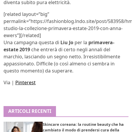
diventa subito pura elettricità.
[related layout=”big”
permalink=”https://fashionblog.lndo.site/post/583958/h
studio-la-collezione-primavera-estate-2019-con-anna-
ewers”][/related]
Una campagna questa di
Liu Jo
per la
primavera-
estate 2019
che entrerà di certo negli annali del
marchio, lasciando un segno netto. Irresistibilmente
appassionato. Difficile (o così almeno ci sembra in
questo momento) da superare.
Via |
Pinterest
ARTICOLI RECENTI
Skincare coreana: la routine beauty che ha
cambiato il modo di prendersi cura della