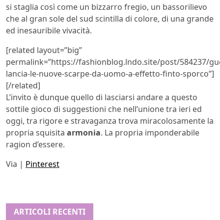
si staglia così come un bizzarro fregio, un bassorilievo
che al gran sole del sud scintilla di colore, di una grande
ed inesauribile vivacità.
[related layout=”big”
permalink=”https://fashionblog.lndo.site/post/584237/guc
lancia-le-nuove-scarpe-da-uomo-a-effetto-finto-sporco”]
[/related]
L’invito è dunque quello di lasciarsi andare a questo
sottile gioco di suggestioni che nell’unione tra ieri ed
oggi, tra rigore e stravaganza trova miracolosamente la
propria squisita
armonia
. La propria imponderabile
ragion d’essere.
Via |
Pinterest
ARTICOLI RECENTI