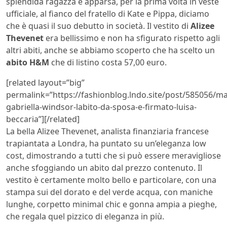
splendida ragazza è apparsa, per la prima volta in veste
ufficiale, al fianco del fratello di Kate e Pippa, diciamo
che è quasi il suo debutto in società. Il vestito di
Alizee
Thevenet
era bellissimo e non ha sfigurato rispetto agli
altri abiti, anche se abbiamo scoperto che ha scelto un
abito H&M
che di listino costa 57,00 euro.
[related layout=”big”
permalink=”https://fashionblog.lndo.site/post/585056/m
gabriella-windsor-labito-da-sposa-e-firmato-luisa-
beccaria”][/related]
La bella Alizee Thevenet, analista finanziaria francese
trapiantata a Londra, ha puntato su un’eleganza low
cost, dimostrando a tutti che si può essere meravigliose
anche sfoggiando un abito dal prezzo contenuto. Il
vestito è certamente molto bello e particolare, con una
stampa sui del dorato e del verde acqua, con maniche
lunghe, corpetto minimal chic e gonna ampia a pieghe,
che regala quel pizzico di eleganza in più.