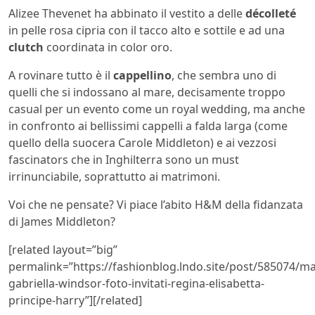
Alizee Thevenet ha abbinato il vestito a delle
décolleté
in pelle rosa cipria con il tacco alto e sottile e ad una
clutch
coordinata in color oro.
A rovinare tutto è il
cappellino
, che sembra uno di
quelli che si indossano al mare, decisamente troppo
casual per un evento come un royal wedding, ma anche
in confronto ai bellissimi cappelli a falda larga (come
quello della suocera Carole Middleton) e ai vezzosi
fascinators che in Inghilterra sono
un must
irrinunciabile, soprattutto ai matrimoni.
Voi che ne pensate? Vi piace l’abito H&M della fidanzata
di James Middleton?
[related layout=”big”
permalink=”https://fashionblog.lndo.site/post/585074/m
gabriella-windsor-foto-invitati-regina-elisabetta-
principe-harry”][/related]