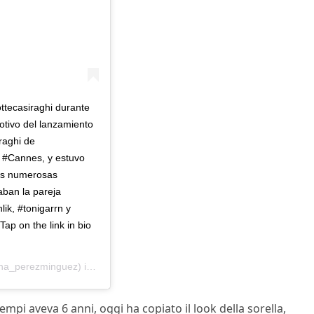
ttecasiraghi durante
motivo del lanzamiento
raghi de
e #Cannes, y estuvo
las numerosas
aban la pareja
k, #tonigarrn y
 on the link in bio
erezminguez) in data:
17 Mag 2018 alle ore 6:30 PDT
mpi aveva 6 anni, oggi ha copiato il look della sorella,