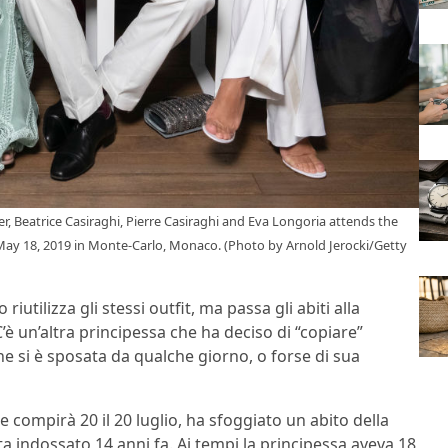
Beatrice Casiraghi, Pierre Casiraghi and Eva Longoria attends the
 May 18, 2019 in Monte-Carlo, Monaco. (Photo by Arnold Jerocki/Getty
riutilizza gli stessi outfit, ma passa gli abiti alla
C’è un’altra principessa che ha deciso di “copiare”
che si è sposata da qualche giorno, o forse di sua
he compirà 20 il 20 luglio, ha sfoggiato un abito della
ta indossato 14 anni fa. Ai tempi la principessa aveva 18