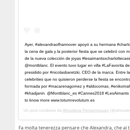
Ayer, #alexandraofhannover apoyó a su hermana #charlo
la cena de gala y la posterior fiesta que se celebró con 
de la nueva colección de joyas #lesaimantsxcharlottecasi
@montblanc. El evento tuvo lugar en villa #LaFavorita d
presidido por #nicolasbaretzki, CEO de la marca. Entre 
celebrities que no quisieron perderse la fiesta se encontr
formada por #macarenagomez y #aldocomas, #enikomahli
#khadjanin. @Montblanc_es #Cannes2018 #LesAimants Tap
to know more www.totumrevolutum.es
Un post condiviso da
Almudena Pérezminguez
(@almudena_p
Fa molta tenerezza pensare che Alexandra, che ai te