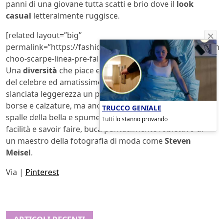
panni di una giovane tutta scatti e brio dove il
look
casual
letteralmente ruggisce.
[related layout=”big”
permalink=”https://fashionblog.lndo.site/post/584562/ji
choo-scarpe-linea-pre-fall-2019″][/related]
Una
diversità
che piace e conquista, mentre le
iniziali
del celebre ed amatissimo marchio si intrecciano con
slanciata leggerezza un po’ ovunque, non solo sopra
borse e calzature, ma anche scenograficamente alle
TRUCCO GENIALE
spalle della bella e spumeggiante Kaia Gerber che, con
Tutti lo stanno provando
facilità e savoir faire, buca puntualmente l’obiettivo di
un maestro della fotografia di moda come
Steven
Meisel
.
Via |
Pinterest