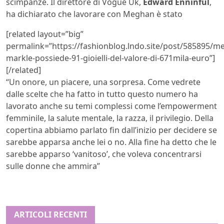
scimpanzé. Il direttore di Vogue Uk,
Edward Enninful
,
ha dichiarato che lavorare con Meghan è stato
[related layout=”big”
permalink=”https://fashionblog.lndo.site/post/585895/m
markle-possiede-91-gioielli-del-valore-di-671mila-euro”]
[/related]
“Un onore, un piacere, una sorpresa. Come vedrete
dalle scelte che ha fatto in tutto questo numero ha
lavorato anche su temi complessi come l’empowerment
femminile, la salute mentale, la razza, il privilegio. Della
copertina abbiamo parlato fin dall’inizio per decidere se
sarebbe apparsa anche lei o no. Alla fine ha detto che le
sarebbe apparso ‘vanitoso’, che voleva concentrarsi
sulle donne che ammira”
ARTICOLI RECENTI