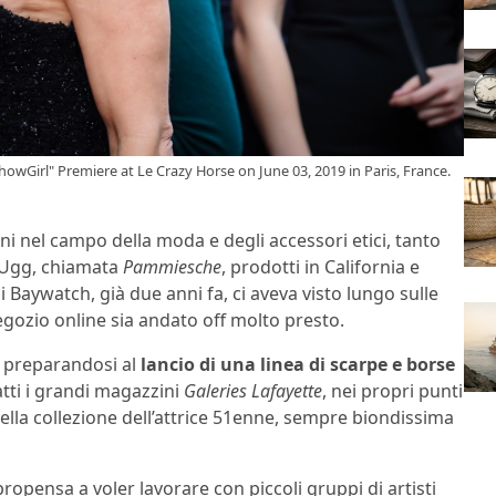
wGirl" Premiere at Le Crazy Horse on June 03, 2019 in Paris, France.
oni nel campo della moda e degli accessori etici, tanto
po Ugg, chiamata
Pammiesche
, prodotti in California e
 Baywatch, già due anni fa, ci aveva visto lungo sulle
gozio online sia andato off molto presto.
a preparandosi al
lancio di una linea di scarpe e borse
atti i grandi magazzini
Galeries Lafayette
, nei propri punti
della collezione dell’attrice 51enne, sempre biondissima
 propensa a voler lavorare con piccoli gruppi di artisti