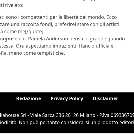
ti rivelato:
ti sono i combattenti per la libertà del mondo. Ecco
re una raccolta fondi, preferirei stare con gli artisti.
sta come me[/quote]
pagne
etico. Pamela Anderson pensa in grande quando
 stessa. Ora aspettiamo impazienti il lancio ufficiale
sofia, meno come tempistiche.
Redazione
Privacy Policy
Disclaimer
ahouse Srl - Viale Sarca 336 20126 Milano - P.Iva 069336709
dicità. Non può pertanto considerarsi un prodotto editorial