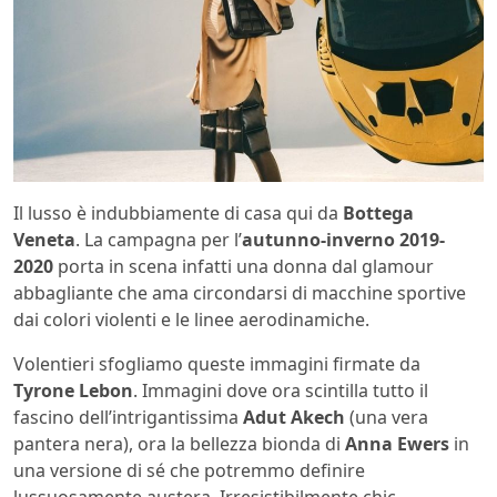
Il lusso è indubbiamente di casa qui da
Bottega
Veneta
. La campagna per l’
autunno-inverno 2019-
2020
porta in scena infatti una donna dal glamour
abbagliante che ama circondarsi di macchine sportive
dai colori violenti e le linee aerodinamiche.
Volentieri sfogliamo queste immagini firmate da
Tyrone Lebon
. Immagini dove ora scintilla tutto il
fascino dell’intrigantissima
Adut Akech
(una vera
pantera nera), ora la bellezza bionda di
Anna Ewers
in
una versione di sé che potremmo definire
lussuosamente austera. Irresistibilmente chic.