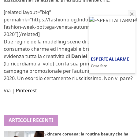
[related layout=”big”
permalink=”https://fashionblog.lndo.site/post/582530/mi
fashion-week-bottega-veneta-autunno-inverno-2019-
2020″][/related]
Due regine della modelling scene di oggi che, con
consumato charme ed innegabile bravura, mettono in
evidenza tutta la creatività di
Daniel Lee
, qui alle prese
ESPERTI ALLARME
(lo ricordiamo al volo) con la sua prima ed attesissima
Cosa fare
campagna promozionale per l’autunno-inverno 2019-
2020. Un esordio certamente riuscitissimo. Non vi pare?
Via |
Pinterest
ARTICOLI RECENTI
Skincare coreana: la routine beauty che ha