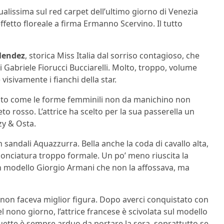
alissima sul red carpet dell’ultimo giorno di Venezia
ffetto floreale a firma Ermanno Scervino. Il tutto
Mendez
, storica Miss Italia dal sorriso contagioso, che
i Gabriele Fiorucci Bucciarelli. Molto, troppo, volume
 visivamente i fianchi della star.
ato come le forme femminili non da manichino non
to rosso. L’attrice ha scelto per la sua passerella un
zy & Osta.
 sandali Aquazzurra. Bella anche la coda di cavallo alta,
conciatura troppo formale. Un po’ meno riuscita la
n modello Giorgio Armani che non la affossava, ma
non faceva miglior figura. Dopo averci conquistato con
del nono giorno, l’attrice francese è scivolata sul modello
guette è sempre arduo da portare la sera, soprattutto se