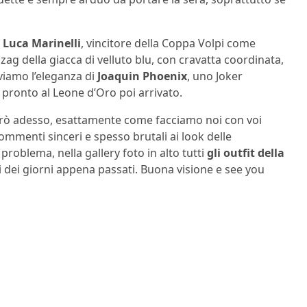
i
Luca Marinelli
, vincitore della Coppa Volpi come
 zag della giacca di velluto blu, con cravatta coordinata,
oviamo l’eleganza di
Joaquin Phoenix
, uno Joker
, pronto al Leone d’Oro poi arrivato.
erò adesso, esattamente come facciamo noi con voi
mmenti sinceri e spesso brutali ai look delle
 problema, nella gallery foto in alto tutti
gli outfit della
li dei giorni appena passati. Buona visione e see you