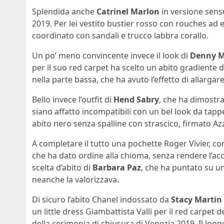
Splendida anche
Catrinel Marlon
in versione sensu
2019. Per lei vestito bustier rosso con rouches ad e
coordinato con sandali e trucco labbra corallo.
Un po’ meno convincente invece il look di
Denny 
per il suo red carpet ha scelto un abito gradiente d
nella parte bassa, che ha avuto l’effetto di allargare
Bello invece l’outfit di
Hend Sabry
, che ha dimostr
siano affatto incompatibili con un bel look da tappe
abito nero senza spalline con strascico, firmato Az
A completare il tutto una pochette Roger Vivier, con
che ha dato ordine alla chioma, senza rendere l’ac
scelta d’abito di
Barbara Paz
, che ha puntato su u
neanche la valorizzava.
Di sicuro l’abito Chanel indossato da
Stacy Martin
un little dress Giambattista Valli per il red carpet 
della cerimonia di chiusura di Venezia 2019. Il lon