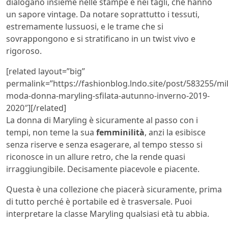
dialogano insieme nelle stampe e nei tagli, che hanno
un sapore vintage. Da notare soprattutto i tessuti,
estremamente lussuosi, e le trame che si
sovrappongono e si stratificano in un twist vivo e
rigoroso.
[related layout=”big”
permalink=”https://fashionblog.lndo.site/post/583255/mi
moda-donna-maryling-sfilata-autunno-inverno-2019-
2020″][/related]
La donna di Maryling è sicuramente al passo con i
tempi, non teme la sua
femminilità
, anzi la esibisce
senza riserve e senza esagerare, al tempo stesso si
riconosce in un allure retro, che la rende quasi
irraggiungibile. Decisamente piacevole e piacente.
Questa è una collezione che piacerà sicuramente, prima
di tutto perché è portabile ed è trasversale. Puoi
interpretare la classe Maryling qualsiasi età tu abbia.