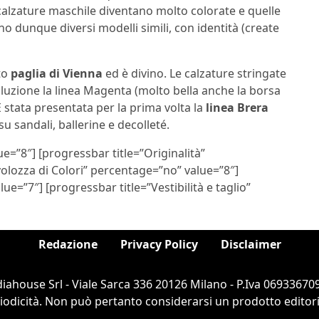
calzature maschile diventano molto colorate e quelle
no dunque diversi modelli simili, con identità (create
to
paglia di Vienna
ed è divino. Le calzature stringate
oluzione la linea Magenta (molto bella anche la borsa
 È stata presentata per la prima volta la
linea Brera
su sandali, ballerine e decolleté.
e=”8″] [progressbar title=”Originalità”
olozza di Colori” percentage=”no” value=”8″]
e=”7″] [progressbar title=”Vestibilità e taglio”
Redazione
Privacy Policy
Disclaimer
ahouse Srl - Viale Sarca 336 20126 Milano - P.Iva 069336709
dicità. Non può pertanto considerarsi un prodotto editorial