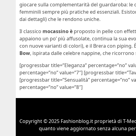
giocare sulla complementarità del guardaroba: le 
femminili sempre più pratiche ed essenziali. Esisto
dai dettagli) che le rendono uniche.
Il classico
mocassino è
proposto in pelle con effet
appaiono un po’ più affusolate, continua la sua ev
con nuove varianti di colori), e il Brera con piping.
Bow
, ispirata dalle celebre nappine, che ricorrono 
[progressbar title=”Eleganza” percentage=”no” valu
percentage=”no” value=”7″] [progressbar title=”Tav
[progressbar title=”Sensualità” percentage=”no” valu
percentage=”no” value=”8″]
Copyright © 2025 Fashionblog.it proprietà di T-Medi
quanto viene aggiornato senza alcuna perio