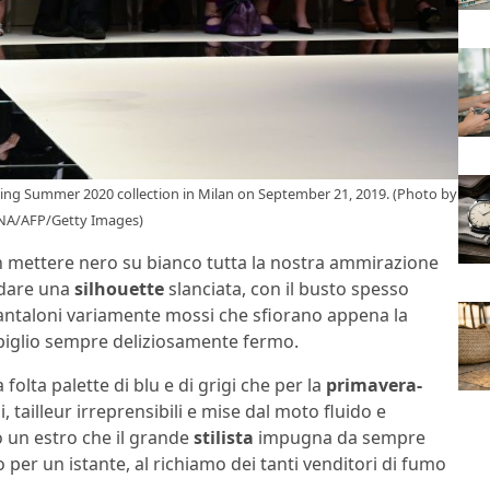
ing Summer 2020 collection in Milan on September 21, 2019. (Photo by
NA/AFP/Getty Images)
 mettere nero su bianco tutta la nostra ammirazione
 dare una
silhouette
slanciata, con il busto spesso
pantaloni variamente mossi che sfiorano appena la
l piglio sempre deliziosamente fermo.
olta palette di blu e di grigi che per la
primavera-
 tailleur irreprensibili e mise dal moto fluido e
o un estro che il grande
stilista
impugna da sempre
er un istante, al richiamo dei tanti venditori di fumo