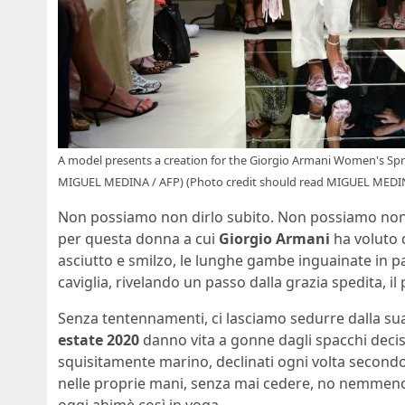
A model presents a creation for the Giorgio Armani Women's Spr
MIGUEL MEDINA / AFP) (Photo credit should read MIGUEL MEDI
Non possiamo non dirlo subito. Non possiamo non
per questa donna a cui
Giorgio Armani
ha voluto
asciutto e smilzo, le lunghe gambe inguainate in 
caviglia, rivelando un passo dalla grazia spedita, i
Senza tentennamenti, ci lasciamo sedurre dalla sua f
estate 2020
danno vita a gonne dagli spacchi decisi,
squisitamente marino, declinati ogni volta second
nelle proprie mani, senza mai cedere, no nemmeno p
oggi ahimè così in voga.