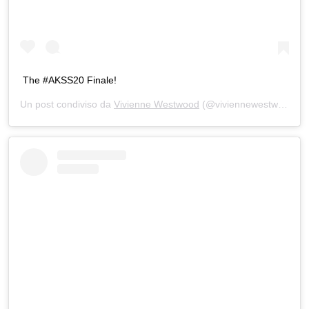
The #AKSS20 Finale!
Un post condiviso da
Vivienne Westwood
(@viviennewestwood) in data: