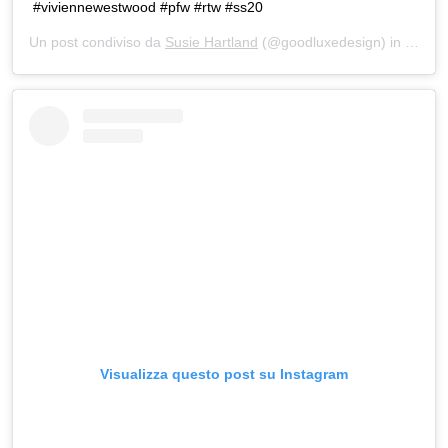
#viviennewestwood #pfw #rtw #ss20
Un post condiviso da
Susie Hartland
(@goodluxedesign) in data:
2
Visualizza questo post su Instagram