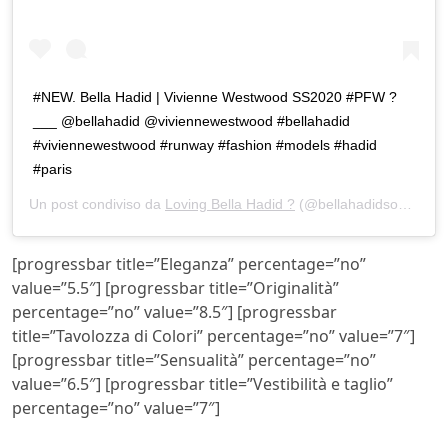
#NEW. Bella Hadid | Vivienne Westwood SS2020 #PFW ?
___ @bellahadid @viviennewestwood #bellahadid
#viviennewestwood #runway #fashion #models #hadid
#paris
Un post condiviso da
Loving Bella Hadid ?
(@bellahadidsource.ita) in data:
[progressbar title=”Eleganza” percentage=”no”
value=”5.5″] [progressbar title=”Originalità”
percentage=”no” value=”8.5″] [progressbar
title=”Tavolozza di Colori” percentage=”no” value=”7″]
[progressbar title=”Sensualità” percentage=”no”
value=”6.5″] [progressbar title=”Vestibilità e taglio”
percentage=”no” value=”7″]