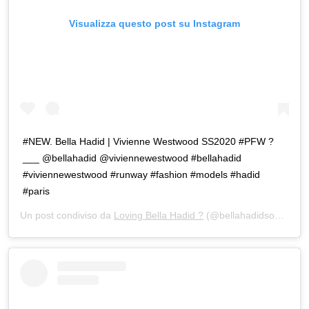
Visualizza questo post su Instagram
#NEW. Bella Hadid | Vivienne Westwood SS2020 #PFW ?
___ @bellahadid @viviennewestwood #bellahadid
#viviennewestwood #runway #fashion #models #hadid
#paris
Un post condiviso da
Loving Bella Hadid ?
(@bellahadidsource.ita) in data: