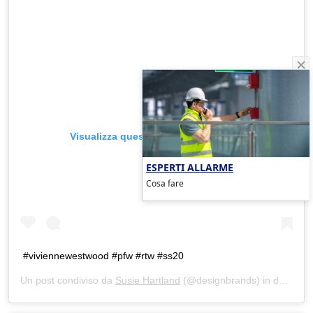
Visualizza questo post su Instagram
ESPERTI ALLARME
Cosa fare
#viviennewestwood #pfw #rtw #ss20
Un post condiviso da
Susie Hartland
(@designbrands) in data:
28 