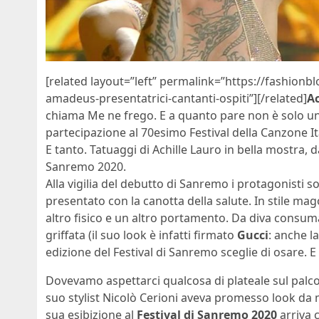
[related layout=”left” permalink=”https://fashionb
amadeus-presentatrici-cantanti-ospiti”][/related]
Ac
chiama Me ne frego. E a quanto pare non è solo una
partecipazione al 70esimo Festival della Canzone It
E tanto. Tatuaggi di Achille Lauro in bella mostra, d
Sanremo 2020.
Alla vigilia del debutto di Sanremo i protagonisti son
presentato con la canotta della salute. In stile ma
altro fisico e un altro portamento. Da diva consum
griffata (il suo look è infatti firmato
Gucci
: anche l
edizione del Festival di Sanremo sceglie di osare. 
Dovevamo aspettarci qualcosa di plateale sul palco del
suo stylist Nicolò Cerioni aveva promesso look da mo
sua esibizione al
Festival di Sanremo 2020
arriva 