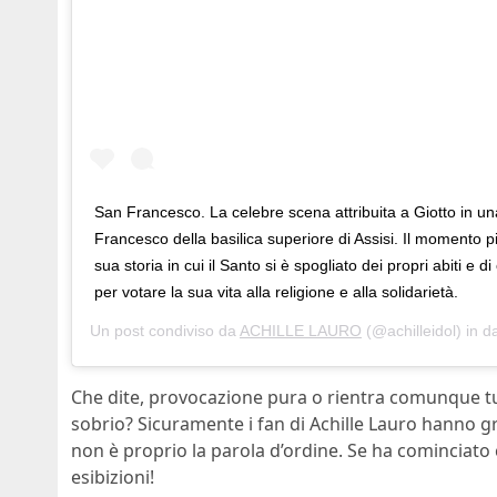
San Francesco. La celebre scena attribuita a Giotto in una
Francesco della basilica superiore di Assisi. Il momento pi
sua storia in cui il Santo si è spogliato dei propri abiti e 
per votare la sua vita alla religione e alla solidarietà.
Un post condiviso da
ACHILLE LAURO
(@achilleidol) in d
Che dite, provocazione pura o rientra comunque tut
sobrio? Sicuramente i fan di Achille Lauro hanno g
non è proprio la parola d’ordine. Se ha cominciato
esibizioni!