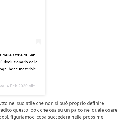
 delle storie di San
ù rivoluzionario della
di ogni bene materiale
ata:
4 Feb 2020 alle ore 1:17 PST
to nel suo stile che non si può proprio definire
radito questo look che osa su un palco nel quale osare
 così, figuriamoci cosa succederà nelle prossime