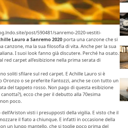
log.lndo.site/post/590481/sanremo-2020-vestiti-
hille Lauro a Sanremo 2020
porta una canzone che si
 canzone, ma la sua filosofia di vita. Anche per la sua
aliana. I suoi look fanno già discutere. Perché ha osato.
al red carpet all’esibizione nella
prima serata di
o soliti sfilare sul red carpet. E Achille Lauro si è
go Oronzo o se preferite Fantozzi, anche se con tutto un
ata del tappeto rosso. Non pago di questa esibizione
a canotta?), ecco che per il debutto alla 70esima
E non poco.
l’Ariston visti i presupposti della vigilia. E visto che il
zzare il fiato a chiunque. E infatti in occasione della
con un lungo mantello, che si toglie poco prima del