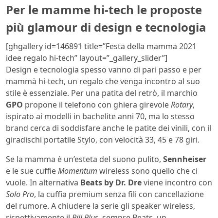
Per le mamme hi-tech le proposte
più glamour di design e tecnologia
[ghgallery id=146891 title=”Festa della mamma 2021
idee regalo hi-tech” layout=”_gallery_slider”]
Design e tecnologia spesso vanno di pari passo e per
mammà hi-tech, un regalo che venga incontro al suo
stile è essenziale. Per una patita del retrò, il marchio
GPO
propone il telefono con ghiera girevole
Rotary
,
ispirato ai modelli in bachelite anni 70, ma lo stesso
brand cerca di soddisfare anche le patite dei vinili, con il
giradischi portatile Stylo, con velocità 33, 45 e 78 giri.
Se la mamma è un’esteta del suono pulito,
Sennheiser
e le sue cuffie
Momentum
wireless sono quello che ci
vuole. In alternativa
Beats by Dr. Dre
viene incontro con
Solo Pro
, la cuffia premium senza fili con cancellazione
del rumore. A chiudere la serie gli speaker wireless,
rispettivamente il
Pill Plus
, sempre Beats, un